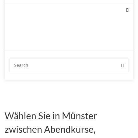
Herausforderung wird, die Ihnen Spaß machen wird.
Mit einem Rumänischkurs tauchen Sie in eine andere
Kultur ein, was allein schon die Mühe wert ist.
Wählen Sie in Münster
zwischen Abendkurse,